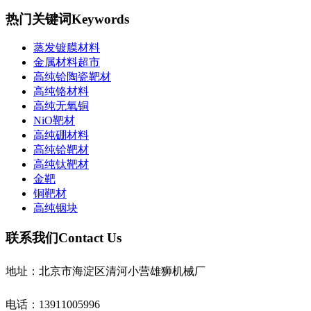
热门关键词
Keywords
蒸发镀膜材料
金属材料超市
高纯铪陶瓷靶材
高纯铬材料
高纯无氧铜
NiO靶材
高纯硼材料
高纯铪靶材
高纯钛靶材
金靶
铜靶材
高纯铟块
联系我们
Contact Us
地址：北京市海淀区清河小营雄狮机械厂
电话：13911005996