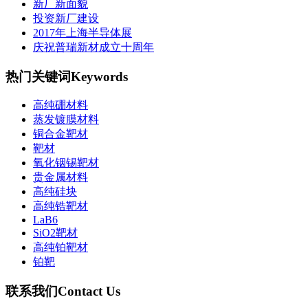
新厂新面貌
投资新厂建设
2017年上海半导体展
庆祝普瑞新材成立十周年
热门关键词
Keywords
高纯硼材料
蒸发镀膜材料
铜合金靶材
靶材
氧化铟锡靶材
贵金属材料
高纯硅块
高纯锆靶材
LaB6
SiO2靶材
高纯铂靶材
铂靶
联系我们
Contact Us