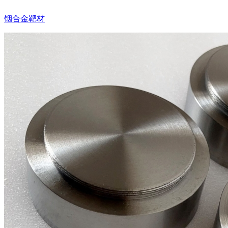
铟合金靶材