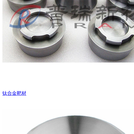
钛合金靶材