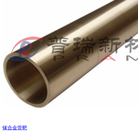
镓合金管靶