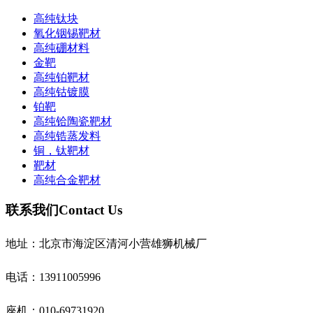
高纯钛块
氧化铟锡靶材
高纯硼材料
金靶
高纯铂靶材
高纯钴镀膜
铂靶
高纯铪陶瓷靶材
高纯锆蒸发料
铜，钛靶材
靶材
高纯合金靶材
联系我们
Contact Us
地址：北京市海淀区清河小营雄狮机械厂
电话：13911005996
座机：010-69731920