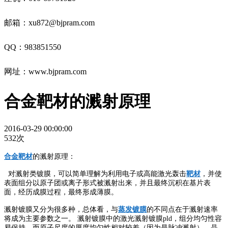
邮箱：xu872@bjpram.com
QQ：983851550
网址
：
www.bjpram.com
合金靶材的溅射原理
2016-03-29 00:00:00
532次
合金靶材
的溅射原理：
对溅射类镀膜，可以简单理解为利用电子或高能激光轰击
靶材
，并使
表面组分以原子团或离子形式被溅射出来，并且最终沉积在基片表
面，经历成膜过程，最终形成薄膜。
溅射镀膜又分为很多种，总体看，与
蒸发镀膜
的不同点在于溅射速率
将成为主要参数之一。 溅射镀膜中的激光溅射镀膜pld，组分均匀性容
易保持，而原子尺度的厚度均匀性相对较差（因为是脉冲溅射），晶