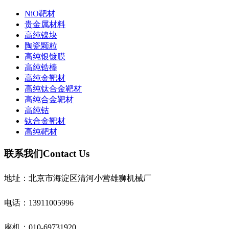
NiO靶材
贵金属材料
高纯镍块
陶瓷颗粒
高纯银镀膜
高纯锆棒
高纯金靶材
高纯钛合金靶材
高纯合金靶材
高纯钴
钛合金靶材
高纯靶材
联系我们
Contact Us
地址：北京市海淀区清河小营雄狮机械厂
电话：13911005996
座机：010-69731920