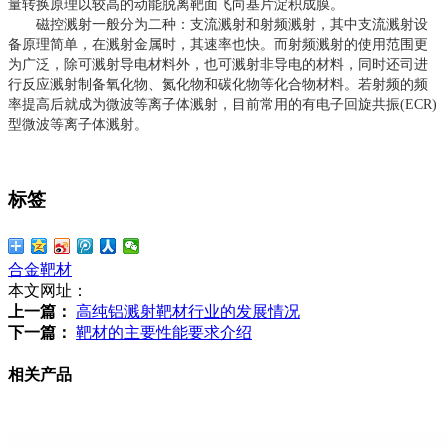
量转换原理以较高的动能脱离靶面飞向基片淀积成膜。
磁控溅射一般分为二种：支流溅射和射频溅射，其中支流溅射设
备原理简单，在溅射金属时，其速率也快。而射频溅射的使用范围更
为广泛，除可溅射导电材料外，也可溅射非导电的材料，同时还司进
行反应溅射制备氧化物、氮化物和碳化物等化合物材料。若射频的频
率提高后就成为微波等离子体溅射，目前常用的有电子回旋共振(ECR)
型微波等离子体溅射。
标签
合金靶材
本文网址：
上一篇：
高纯铝溅射靶材行业的发展情况
下一篇：
靶材的主要性能要求介绍
相关产品