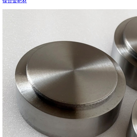
镍合金靶材