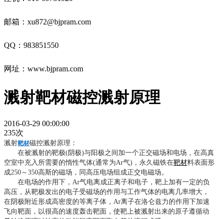
邮箱：xu872@bjpram.com
QQ：983851550
网址
：
www.bjpram.com
溅射靶材磁控溅射原理
2016-03-29 00:00:00
235次
溅射
磁控溅射原理：
靶材
在被溅射的靶极(阴极)与阳极之间加一个正交磁场和电场，在高真
空室中充入所需要的惰性气体(通常为Ar气)，永久磁铁在
靶材
料表面形
成250～350高斯的磁场，同高压电场组成正交电磁场。
在电场的作用下，Ar气电离成正离子和电子，靶上加有一定的负
高压，从靶极发出的电子受磁场的作用与工作气体的电离几率增大，
在阴极附近形成高密度的等离子体，Ar离子在洛仑兹力的作用下加速
飞向靶面，以很高的速度轰击靶面，使靶上被溅射出来的原子遵循动